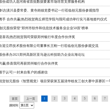
股份成功入选河南省首批数据要素市场培育支撑服务机构
参访|潢川县委常委、黄寺岗镇党委书记一行莅临创元股份参观指导
携手 合作共赢|热烈祝贺商丘师范学院与我司成功举行实习基地签约仪式
|创元股份荣登“郑州市软件和信息技术服务业企业50强”榜单
迎喜讯|热烈祝贺我司荣获郑州银行年度合作伙伴奖
欢迎立昂技术股份有限公司董事长王刚一行莅临创元股份参观交流
股份承办2021郑州高新区亚马逊云科技助力企业出海论坛
共赢|恭喜我司再获郑州银行合作伙伴奖
源于认可|一封来自客户的感谢信
祝贺创元股份《智慧视觉》项目荣获第五届清华校友三创大赛中原赛区一
1
2
3
4
5
6
7
首页
上一页
跳转到