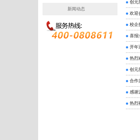
创元
新闻动态
欢迎
校企
喜报
开年
热烈
创元
合作
感谢
热烈